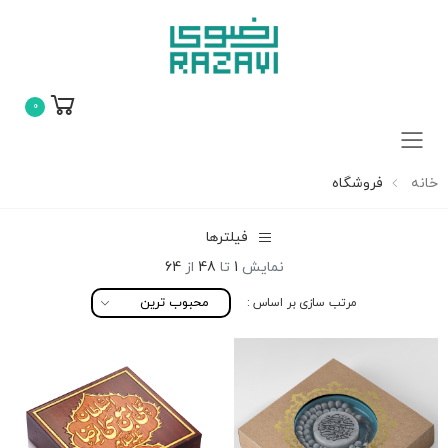
0
فهرست
خانه
فروشگاه
فیلترها
نمایش
1
تا
48
از
64
مرتب سازی بر اساس :