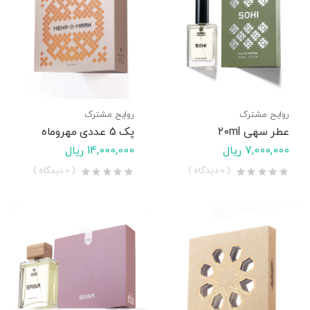
روایح مشترک
روایح مشترک
عطر سهی 20ml
پک 5 عددی مهروماه
7,000,000 ریال
14,000,000 ریال
( 0 دیدگاه )
( 0 دیدگاه )