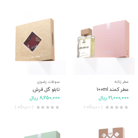
عطر زنانه
سوغات رضوی
عطر کمند 100ml
تابلو گل فرش
21,000,000 ریال
8,250,000 ریال
( 0 دیدگاه )
( 0 دیدگاه )